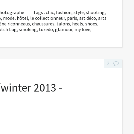
photographe
Tags :
chic
,
fashion
,
style
,
shooting
,
e
,
mode
,
hôtel
,
le collectionneur
,
paris
,
art déco
,
arts
ène riconneaus
,
chaussures
,
talons
,
heels
,
shoes
,
utch bag
,
smoking
,
tuxedo
,
glamour
,
my love
,
2
/winter 2013 -