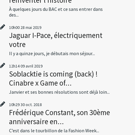
À quelques jours du BAC et ce sans entrer dans
des...
10h00
28
mai 2019
Jaguar I-Pace, électriquement
votre
Il y a quinze jours, je débutais mon séjour...
12h14
09
avril 2019
Soblacktie is coming (back) !
Cinabre x Game of...
Janvier et ses bonnes résolutions sont déjà loin...
10h29
30
oct. 2018
Frédérique Constant, son 30ème
anniversaire en...
C’est dans le tourbillon de la Fashion Week...