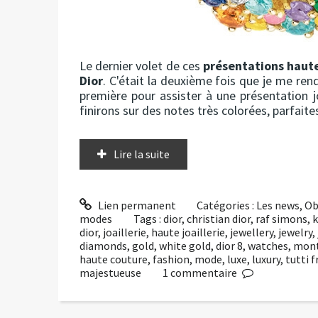
Le dernier volet de ces
présentations haute 
Dior
. C'était la deuxième fois que je me rend
première pour assister à une présentation j
finirons sur des notes très colorées, parfaites 
Lire la suite
Lien permanent
Catégories :
Les news
,
Ob
modes
Tags :
dior
,
christian dior
,
raf simons
,
k
dior
,
joaillerie
,
haute joaillerie
,
jewellery
,
jewelry
,
diamonds
,
gold
,
white gold
,
dior 8
,
watches
,
mont
haute couture
,
fashion
,
mode
,
luxe
,
luxury
,
tutti f
majestueuse
1
commentaire