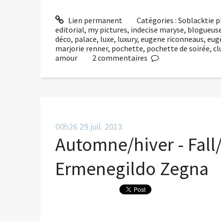
Lien permanent
Catégories :
Soblacktie 
editorial
,
my pictures
,
indecise maryse
,
blogueus
déco
,
palace
,
luxe
,
luxury
,
eugene riconneaus
,
eug
marjorie renner
,
pochette
,
pochette de soirée
,
cl
amour
2
commentaires
00h26
29
juil. 2013
Automne/hiver - Fall
Ermenegildo Zegna