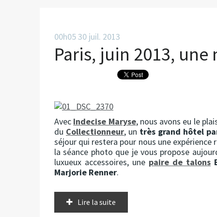
00h05
30
juil. 2013
Paris, juin 2013, une
Avec
Indecise Maryse
, nous avons eu le plai
du
Collectionneur
, un
très grand hôtel pa
séjour qui restera pour nous une expérience 
la séance photo que je vous propose aujourd
luxueux accessoires, une
paire de talons
E
Marjorie Renner
.
Lire la suite