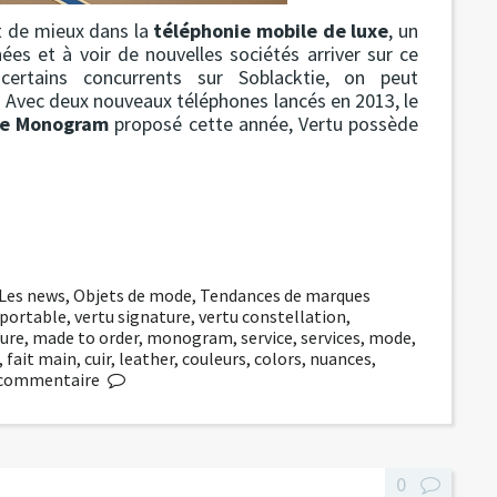
it de mieux dans la
téléphonie mobile de luxe
, un
nées et à voir de nouvelles sociétés arriver sur ce
ertains concurrents sur Soblacktie, on peut
. Avec deux nouveaux téléphones lancés en 2013, le
ce Monogram
proposé cette année, Vertu possède
Les news
,
Objets de mode
,
Tendances de marques
portable
,
vertu signature
,
vertu constellation
,
ure
,
made to order
,
monogram
,
service
,
services
,
mode
,
,
fait main
,
cuir
,
leather
,
couleurs
,
colors
,
nuances
,
commentaire
0