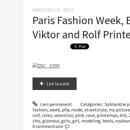
00h05
03
oct. 2013
Paris Fashion Week, E
Viktor and Rolf Prin
Lire la suite
Lien permanent
Catégories :
Soblacktie 
fashion
,
week
,
pfw
,
mode
,
streetstyle
,
my picture
rolf
,
rolex
,
valentino
,
pink
,
rose
,
printemps
,
été
,
chic
,
glamour
,
girls
,
girl
,
modeling
,
heels
,
couleur
0
commentaire