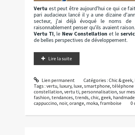
Vertu
est peut être aujourd'hui ce qui ce fa
pari audacieux lancé il y a une dizaine d'an
secteur, j'ai déjà évoqué le noms de c
raisonnablement penser qu'ils avaient raison
Vertu TI
, le
New Constellation
et le
servi
de belles perspectives de développement.
Lire la suite
Lien permanent
Catégories :
Chic & geek
,
Tags :
vertu
,
luxury
,
luxe
,
smartphone
,
téléphone 
constellation
,
vertu ti
,
personnalisation
,
sur mes
fashion
,
tendances
,
trends
,
chic
,
geek
,
handmade
cappuccino
,
noir
,
orange
,
moka
,
framboise
0