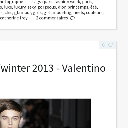
photographe
Tags :
paris fashion week
,
paris
,
s
,
luxe
,
luxury
,
sexy
,
gorgeous
,
dior
,
printemps
,
été
,
ss
,
chic
,
glamour
,
girls
,
girl
,
modeling
,
heels
,
couleurs
,
catherine frey
2
commentaires
0
/winter 2013 - Valentino