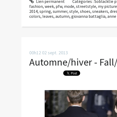
Lien permanent
Catégories :
Soblacktie 
fashion
,
week
,
pfw
,
mode
,
streetstyle
,
my picture
2014
,
spring
,
summer
,
style
,
shoes
,
sneakers
,
dre
colors
,
leaves
,
autumn
,
giovanna battaglia
,
anne 
00h12
02
sept. 2013
Automne/hiver - Fall