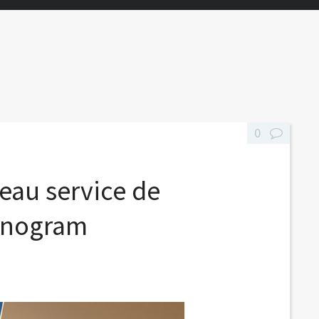
0
eau service de
onogram