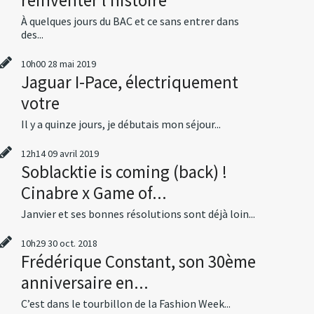
À quelques jours du BAC et ce sans entrer dans
des...
10h00
28
mai 2019
Jaguar I-Pace, électriquement
votre
Il y a quinze jours, je débutais mon séjour...
12h14
09
avril 2019
Soblacktie is coming (back) !
Cinabre x Game of...
Janvier et ses bonnes résolutions sont déjà loin...
10h29
30
oct. 2018
Frédérique Constant, son 30ème
anniversaire en...
C’est dans le tourbillon de la Fashion Week...