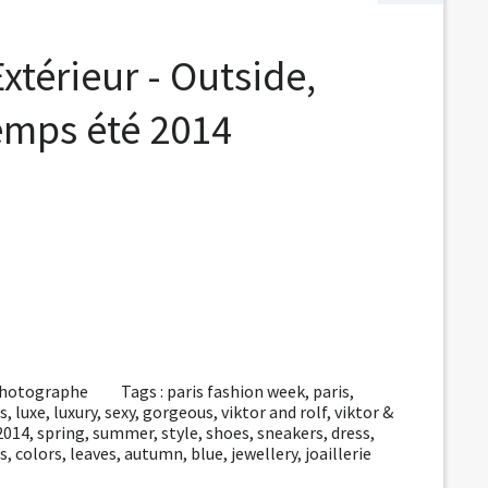
xtérieur - Outside,
temps été 2014
photographe
Tags :
paris fashion week
,
paris
,
s
,
luxe
,
luxury
,
sexy
,
gorgeous
,
viktor and rolf
,
viktor &
2014
,
spring
,
summer
,
style
,
shoes
,
sneakers
,
dress
,
s
,
colors
,
leaves
,
autumn
,
blue
,
jewellery
,
joaillerie